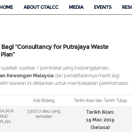
HOME
ABOUT GTALCC
MEDIA
EVENTS
RES
 Bagi “Consultancy for Putrajaya Waste
Plan”
a syarikat-syarikat / pembekal yang berpengalaman,
an Kewangan Malaysia
dan pendaftarannya masih lagi
tarikh tawaran ini diiklankan untuk membekalkan perkhidmatan
Kod Bidang
Tarikh Iklan dan Tarikh Tutup
RAJAYA
330207 atau yang
Tarikh Iklan:
 AND
berkaitan
19 Mac 2019
 PLAN
(Selasa)