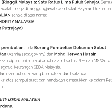
 (Ringgit Malaysia: Satu Ratus Lima Puluh Sahaja)
. Semu
ni adalah menjadi tanggungjawab pembekal. Bayaran Dokumen
ALIAN
sahaja di atas nama:
ORITY MALAYSIA
 Putrajaya)
p pembelian
serta
Borang Pembelian Dokumen Sebut
dan
(
Azmi@seda.gov.my
) dan
Mohd Herwan Husain
akan diperolehi melalui emel dalam bentuk PDF dan MS Word
pegawai kewangan SEDA Malaysia.
am sampul surat yang bermeterai dan bertanda
kiri atas sampul surat dan hendaklah dimasukkan ke dalam Pet
ut:
TY (SEDA) MALAYSIA
erdana,