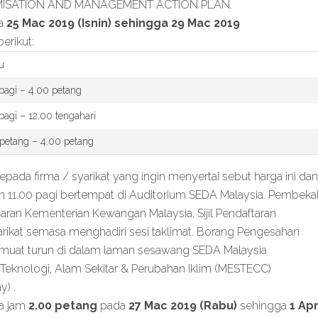
ISATION AND MANAGEMENT ACTION PLAN.
da
25 Mac 2019 (Isnin) sehingga 29 Mac 2019
erikut:
u
pagi – 4.00 petang
pagi – 12.00 tengahari
petang – 4.00 petang
ada firma / syarikat yang ingin menyertai sebut harga ini dan
m 11.00 pagi bertempat di Auditorium SEDA Malaysia. Pembeka
taran Kementerian Kewangan Malaysia, Sijil Pendaftaran
arikat semasa menghadiri sesi taklimat. Borang Pengesahan
dimuat turun di dalam laman sesawang SEDA Malaysia
Teknologi, Alam Sekitar & Perubahan Iklim (MESTECC)
) .
la jam
2.00 petang
pada
27 Mac 2019 (Rabu)
sehingga
1 Apr