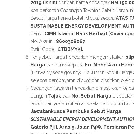
2019 (Isnin)
dengan harga sebanyak
RM 150.00
kos berkaitan Cadangan Tawaran Sebut Harga i
Sebut Harga hanya boleh dibuat secara
ATAS T
SUSTAINABLE ENERGY DEVELOPMENT AUTH
Bank :
CIMB Islamic Bank Berhad (Cawangan
No. Akaun :
8600308067
Swift Code :
CTBBMYKL
Penyebut Harga hendaklah mengemukakan
sli
Harga
dan emel kepada
En. Mohd Azmi Ham
(
Herwan@seda.gov.my
). Dokumen Sebut Harga 
selepas pembayaran dibuat dan disahkan oleh 
Cadangan Tawaran hendaklah dimasukkan ke dal
dengan
Tajuk
dan
No. Sebut Harga
disebelah 
Sebut Harga atau dihantar ke alamat seperti berik
Jawatankuasa Pembuka Sebut Harga
SUSTAINABLE ENERGY DEVELOPMENT AUTHORI
Galeria PjH, Aras 9, Jalan P4W, Persiaran P