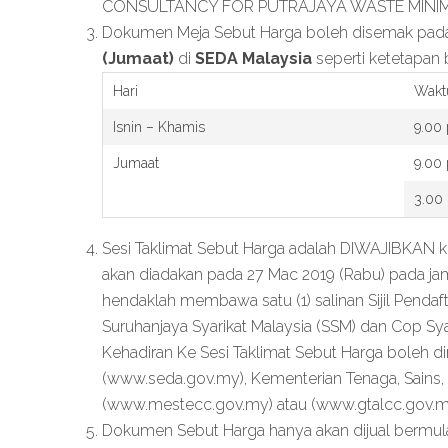
CONSULTANCY FOR PUTRAJAYA WASTE MINIM
Dokumen Meja Sebut Harga boleh disemak pa
(Jumaat)
di
SEDA Malaysia
seperti ketetapan b
Hari
Wakt
Isnin – Khamis
9.00 
Jumaat
9.00 
3.00 
Sesi Taklimat Sebut Harga adalah DIWAJIBKAN kep
akan diadakan pada 27 Mac 2019 (Rabu) pada ja
hendaklah membawa satu (1) salinan Sijil Pendaf
Suruhanjaya Syarikat Malaysia (SSM) dan Cop Sy
Kehadiran Ke Sesi Taklimat Sebut Harga boleh 
(www.seda.gov.my), Kementerian Tenaga, Sains, 
(www.mestecc.gov.my) atau (www.gtalcc.gov.my
Dokumen Sebut Harga hanya akan dijual bermu